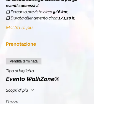
eventi successivi.
❏ 
Percorso previsto circa 
5/6 km
;
❏ 
Durata allenamento circa 
1/1,20 h
;
Mostra di più
Prenotazione
Vendita terminata
Tipo di biglietto
Evento WalkZone®
Scopri di più
Prezzo
10,00 €
+2,20 € IVA