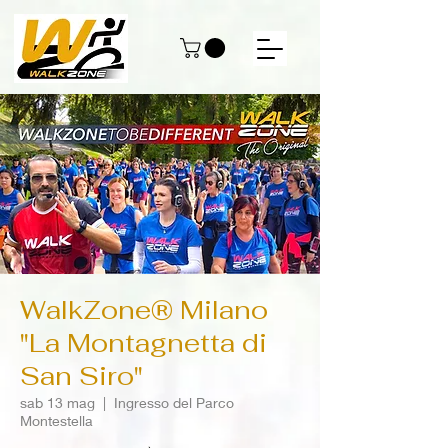
WalkZone® Milano
"La Montagnetta di
San Siro"
sab 13 mag
  |  
Ingresso del Parco
Montestella