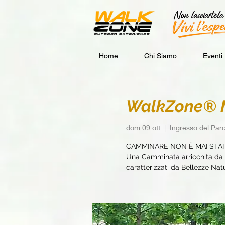
Home
Chi Siamo
Eventi
WalkZone® M
dom 09 ott
  |  
Ingresso del Pa
CAMMINARE NON È MAI STA
Una Camminata arricchita da e
caratterizzati da Bellezze Natur