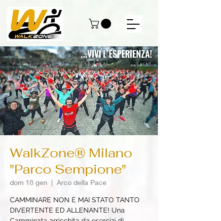
WalkZone® Milano
"Parco Sempione"
dom 18 gen
  |  
Arco della Pace
CAMMINARE NON È MAI STATO TANTO
DIVERTENTE ED ALLENANTE! Una
Camminata arricchita da esercizi di