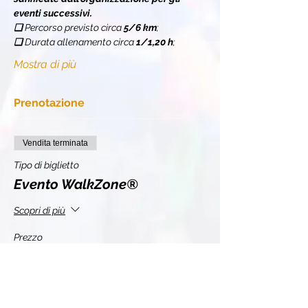
eventi successivi.
❏ 
Percorso previsto circa 
5/6 km
;
❏ 
Durata allenamento circa 
1/1,20 h
;
Mostra di più
Prenotazione
Vendita terminata
Tipo di biglietto
Evento WalkZone®
Scopri di più
Prezzo
11,00 €
+0,28 € di commissione di servizio sui biglietti