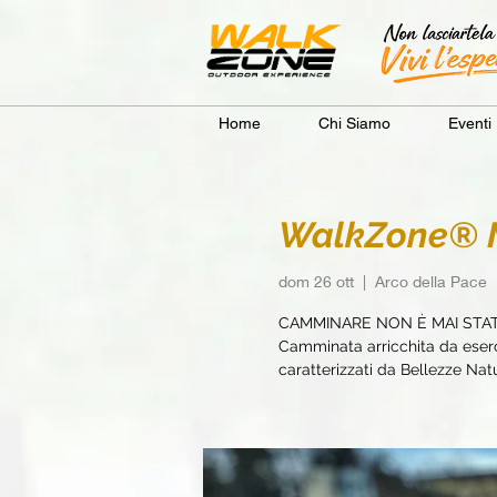
Home
Chi Siamo
Eventi
WalkZone® M
dom 26 ott
  |  
Arco della Pace
CAMMINARE NON È MAI STA
Camminata arricchita da eserci
caratterizzati da Bellezze Natur