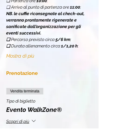
❏ Partenza ore 
10:00
;
❏ Arrivo al punto di partenza ore 
11:00
;
NB. le cuffie riconsegnate al check-out, 
verranno prontamente rigenerate e 
sanificate dall'organizzazione per gli 
eventi successivi.
❏ 
Percorso previsto circa 
5/6 km
;
❏ 
Durata allenamento circa 
1/1,20 h
;
Mostra di più
Prenotazione
Vendita terminata
Tipo di biglietto
Evento WalkZone®
Scopri di più
Prezzo