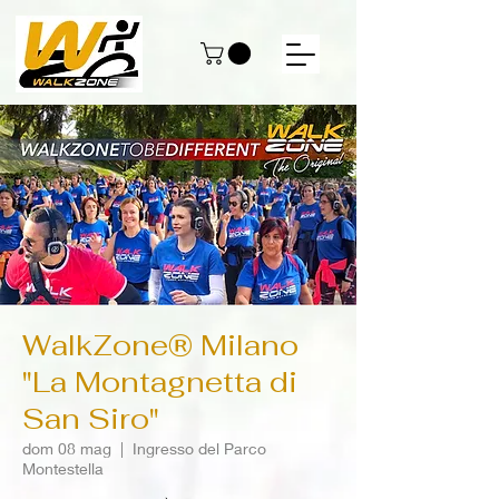
WalkZone® Milano
"La Montagnetta di
San Siro"
dom 08 mag
  |  
Ingresso del Parco
Montestella