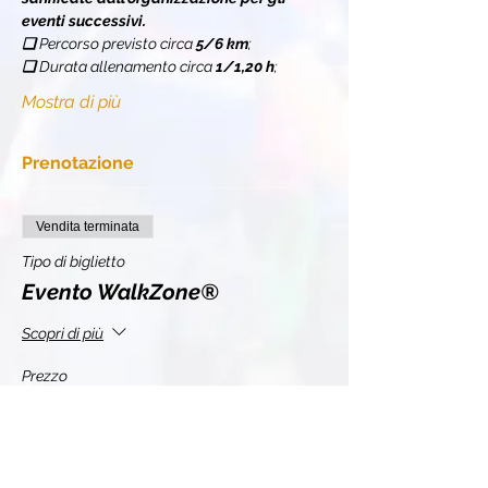
eventi successivi.
❏ 
Percorso previsto circa 
5/6 km
;
❏ 
Durata allenamento circa 
1/1,20 h
;
Mostra di più
Prenotazione
Vendita terminata
Tipo di biglietto
Evento WalkZone®
Scopri di più
Prezzo
11,00 €
+0,28 € di commissione di servizio sui biglietti