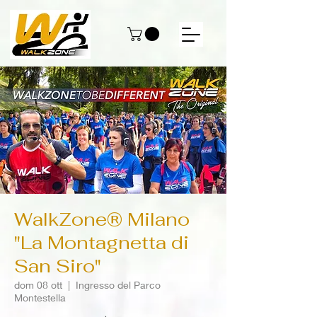
WalkZone® Milano
"La Montagnetta di
San Siro"
dom 08 ott
  |  
Ingresso del Parco
Montestella