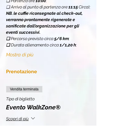
❏ Partenza ore 
10:00
;
❏ Arrivo al punto di partenza ore 
11:15
 Circa);
NB. le cuffie riconsegnate al check-out, 
verranno prontamente rigenerate e 
sanificate dall'organizzazione per gli 
eventi successivi.
❏ 
Percorso previsto circa 
5/6 km
;
❏ 
Durata allenamento circa 
1/1,20 h
;
Mostra di più
Prenotazione
Vendita terminata
Tipo di biglietto
Evento WalkZone®
Scopri di più
Prezzo