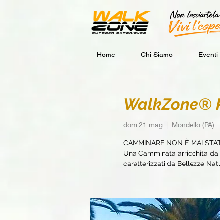
Home
Chi Siamo
Eventi
WalkZone® P
dom 21 mag
  |  
Mondello (PA)
CAMMINARE NON È MAI STA
Una Camminata arricchita da e
caratterizzati da Bellezze Natur