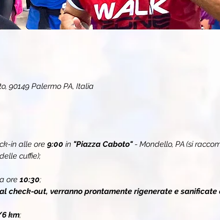
o, 90149 Palermo PA, Italia
k-in alle ore 
9:00
 in 
"Piazza Caboto" 
- Mondello, PA (si racc
elle cuffie);
a ore 
10:30
;
 al check-out, verranno prontamente rigenerate e sanificate 
/6 km
;