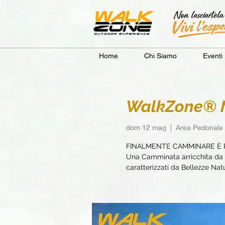
Home
Chi Siamo
Eventi
WalkZone® Mo
dom 12 mag
  |  
Area Pedonale 
FINALMENTE CAMMINARE È 
Una Camminata arricchita da e
caratterizzati da Bellezze Natur