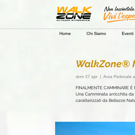
Home
Chi Siamo
Eventi
WalkZone® Mo
dom 27 apr
  |  
Area Pedonale a
FINALMENTE CAMMINARE È 
Una Camminata arricchita da e
caratterizzati da Bellezze Natur