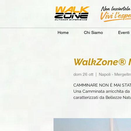
Home
Chi Siamo
Eventi
WalkZone® N
dom 26 ott
  |  
Napoli - Mergelli
CAMMINARE NON È MAI STA
Una Camminata arricchita da e
caratterizzati da Bellezze Natur