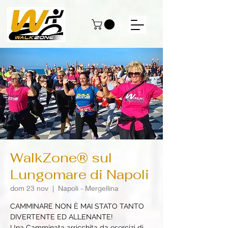
WalkZone® sul
Lungomare di Napoli
dom 23 nov
  |  
Napoli - Mergellina
CAMMINARE NON È MAI STATO TANTO
DIVERTENTE ED ALLENANTE!
Una Camminata arricchita da esercizi di