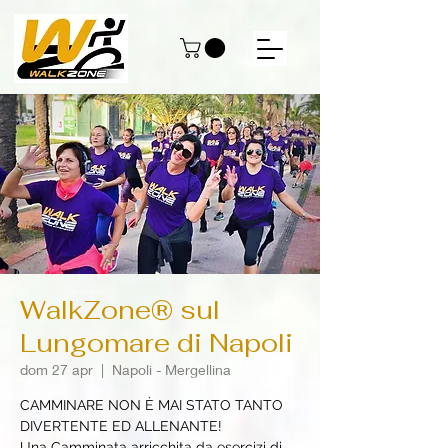
WalkZone® sul
Lungomare di Napoli
dom 27 apr
  |  
Napoli - Mergellina
CAMMINARE NON È MAI STATO TANTO
DIVERTENTE ED ALLENANTE!
Una Camminata arricchita da esercizi di