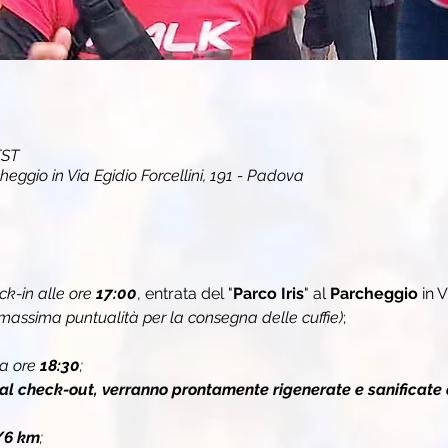
EST
cheggio in Via Egidio Forcellini, 191 - Padova
k-in alle ore 
17:00
, entrata del "
Parco Iris
" al 
Parcheggio
 in 
massima puntualità per la consegna delle cuffie)
;
a ore 
18:30
;
 al check-out, verranno prontamente rigenerate e sanificate 
/6 km
;