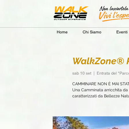
Home
Chi Siamo
Eventi
WalkZone® Pa
sab 10 set
  |  
Entrata del "Parco
CAMMINARE NON È MAI STA
Una Camminata arricchita da e
caratterizzati da Bellezze Natur