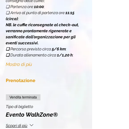
consegna delle cuffie);
❏ Partenza ore 
10:00
;
❏ Arrivo al punto di partenza ore 
11:15 
(circa)
;
NB. le cuffie riconsegnate al check-out, 
verranno prontamente rigenerate e 
sanificate dall'organizzazione per gli 
eventi successivi.
❏ 
Percorso previsto circa 
5/6 km
;
❏ 
Durata allenamento circa 
1/1,20 h
;
Mostra di più
Prenotazione
Vendita terminata
Tipo di biglietto
Evento WalkZone®
Scopri di più