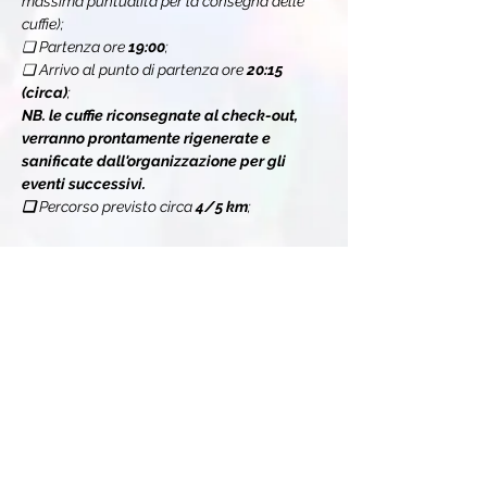
massima puntualità per la consegna delle 
cuffie);
❏ Partenza ore 
19:00
;
❏ Arrivo al punto di partenza ore 
20:15 
(circa)
;
NB. le cuffie riconsegnate al check-out, 
verranno prontamente rigenerate e 
sanificate dall'organizzazione per gli 
eventi successivi.
❏ 
Percorso previsto circa 
4/5 km
;
Mostra di più
Condividi l'evento