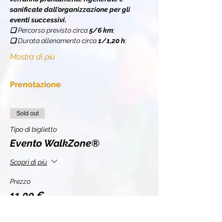
sanificate dall'organizzazione per gli 
eventi successivi.
❏ 
Percorso previsto circa 
5/6 km
;
❏ 
Durata allenamento circa 
1/1,20 h
;
Mostra di più
Prenotazione
Sold out
Tipo di biglietto
Evento WalkZone®
Scopri di più
Prezzo
11,00 €
+0,28 € di commissione di servizio sui biglietti