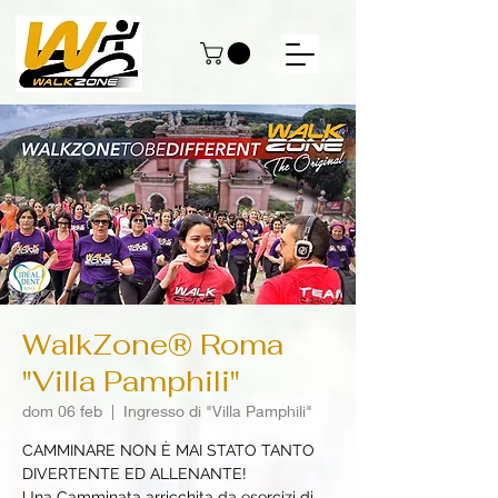
WalkZone® Roma
"Villa Pamphili"
dom 06 feb
  |  
Ingresso di "Villa Pamphili"
CAMMINARE NON È MAI STATO TANTO
DIVERTENTE ED ALLENANTE!
Una Camminata arricchita da esercizi di