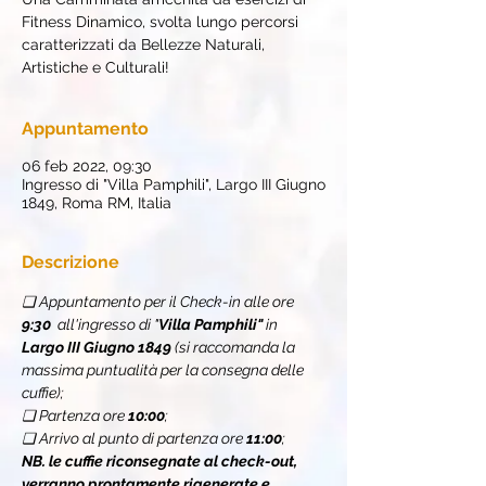
Fitness Dinamico, svolta lungo percorsi
caratterizzati da Bellezze Naturali,
Artistiche e Culturali!
Appuntamento
06 feb 2022, 09:30
Ingresso di "Villa Pamphili", Largo III Giugno
1849, Roma RM, Italia
Descrizione
❏ Appuntamento per il Check-in alle ore 
9:30
  all'ingresso di "
Villa Pamphili"
 in 
Largo III Giugno 1849 
(si raccomanda la 
massima puntualità per la consegna delle 
cuffie);
❏ Partenza ore 
10:00
;
❏ Arrivo al punto di partenza ore 
11:00
;
NB. le cuffie riconsegnate al check-out, 
verranno prontamente rigenerate e 