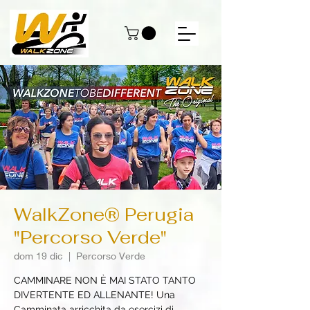
WalkZone® Perugia
"Percorso Verde"
dom 19 dic
  |  
Percorso Verde
CAMMINARE NON È MAI STATO TANTO
DIVERTENTE ED ALLENANTE! Una
Camminata arricchita da esercizi di