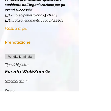
sanificate dall'organizzazione per gli 
eventi successivi.
❏ 
Percorso previsto circa 
5/6 km
;
❏ 
Durata allenamento circa 
1/1,20 h
;
Mostra di più
Prenotazione
Vendita terminata
Tipo di biglietto
Evento WalkZone®
Scopri di più
Prezzo
10,00 €
+0,25 € di commissione di servizio sui biglietti