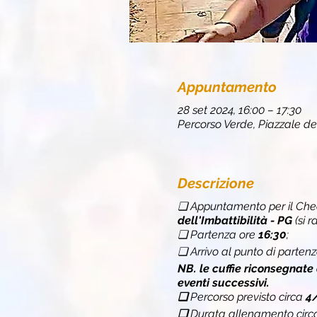
Appuntamento
28 set 2024, 16:00 – 17:30
Percorso Verde, Piazzale dell
Descrizione
❏ Appuntamento per il Chec
dell'Imbattibilità - PG
(si 
❏ Partenza ore
16:30
;
❏ Arrivo al punto di parten
NB. le cuffie riconsegnate
eventi successivi.
❏
Percorso previsto circa
4
❏
Durata allenamento cir