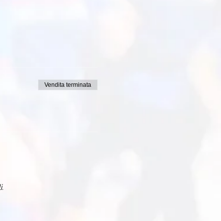
sua grande esperienza e
partecipante le istruzioni per
Vendita terminata
i.