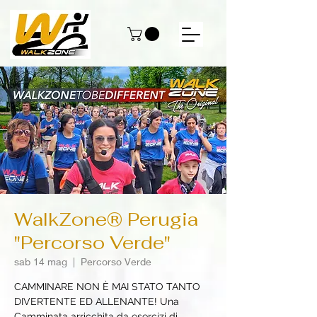
WalkZone® Perugia
"Percorso Verde"
sab 14 mag
  |  
Percorso Verde
CAMMINARE NON È MAI STATO TANTO
DIVERTENTE ED ALLENANTE! Una
Camminata arricchita da esercizi di