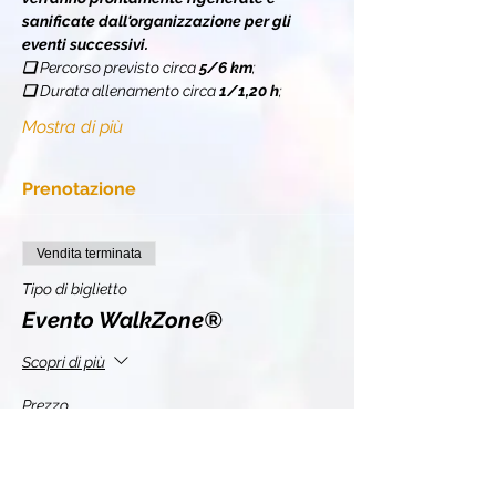
sanificate dall'organizzazione per gli 
eventi successivi.
❏ 
Percorso previsto circa 
5/6 km
;
❏ 
Durata allenamento circa 
1/1,20 h
;
Mostra di più
Prenotazione
Vendita terminata
Tipo di biglietto
Evento WalkZone®
Scopri di più
Prezzo
11,00 €
+0,28 € di commissione di servizio sui biglietti