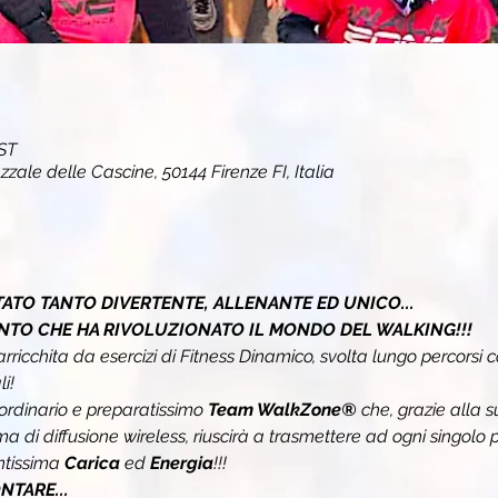
EST
zzale delle Cascine, 50144 Firenze FI, Italia
ATO TANTO DIVERTENTE, ALLENANTE ED UNICO...
NTO CHE HA RIVOLUZIONATO IL MONDO DEL WALKING!!!
arricchita da esercizi di Fitness Dinamico, svolta lungo percorsi c
i!
ordinario e preparatissimo 
Team WalkZone® 
che, grazie alla 
tema di diffusione wireless, riuscirà a trasmettere ad ogni singolo p
tissima 
Carica 
ed 
Energia
!!!
TARE...