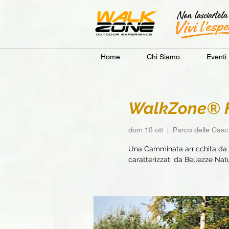
Home
Chi Siamo
Eventi
WalkZone® Fi
dom 18 ott
  |  
Parco delle Casci
Una Camminata arricchita da e
caratterizzati da Bellezze Natur