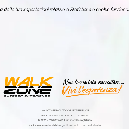
delle tue impostazioni relative a Statistiche e cookie funzional
WALKZONE®
OUTDOOR EXPERIENCE
P.IVA 17366141004 - REA 1713539-RM
© 2020 - WalkZone® è un marchio registrato.
Ne è severamente vietato ogni tipo di utilizzo non autorizzato.