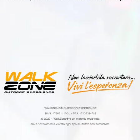
WALKZONE®
OUTDOOR EXPERIENCE
P.IVA 17366141004 - REA 1713539-RM
© 2020 - WalkZone® è un marchio registrato.
Ne è severamente vietato ogni tipo di utilizzo non autorizzato.