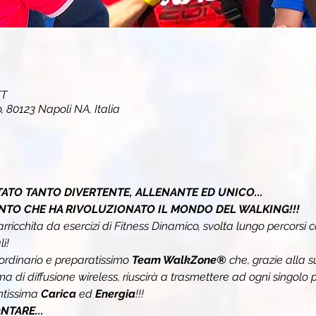
ET
io, 80123 Napoli NA, Italia
ATO TANTO DIVERTENTE, ALLENANTE ED UNICO...
NTO CHE HA RIVOLUZIONATO IL MONDO DEL WALKING!!!
arricchita da esercizi di Fitness Dinamico, svolta lungo percorsi c
i!
ordinario e preparatissimo 
Team WalkZone® 
che, grazie alla 
tema di diffusione wireless, riuscirà a trasmettere ad ogni singolo p
tissima 
Carica 
ed 
Energia
!!!
TARE...