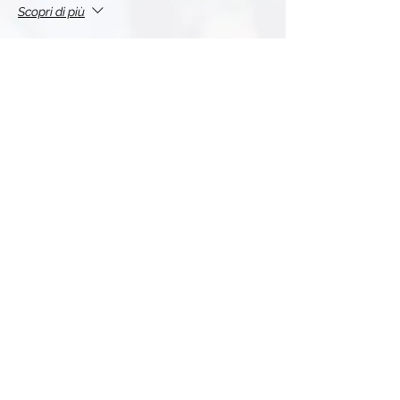
Scopri di più
Prezzo
10,00 €
+0,25 € di commissione di servizio sui biglietti
Questo evento è sold out
Condividi l'evento