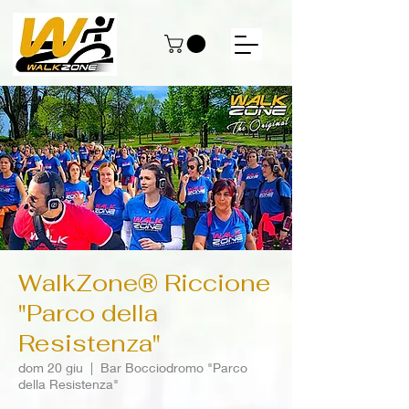
WalkZone® Riccione
"Parco della
Resistenza"
dom 20 giu
  |  
Bar Bocciodromo "Parco
della Resistenza"