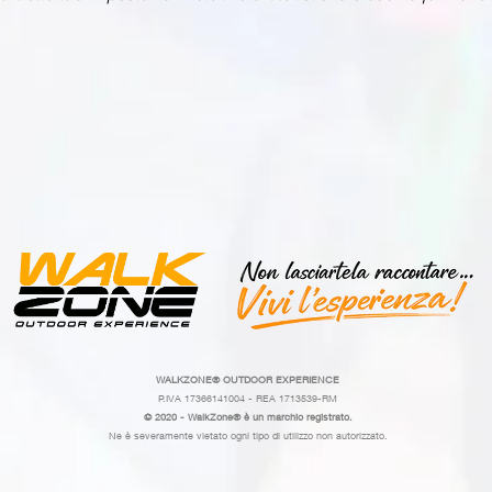
WALKZONE®
OUTDOOR EXPERIENCE
P.IVA 17366141004 - REA 1713539-RM
© 2020 - WalkZone® è un marchio registrato.
Ne è severamente vietato ogni tipo di utilizzo non autorizzato.