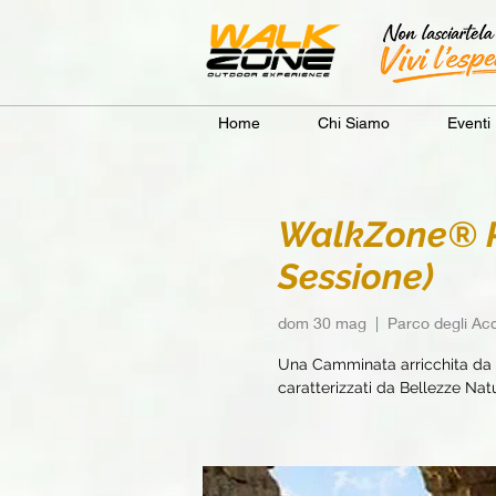
Home
Chi Siamo
Eventi
WalkZone® Ro
Sessione)
dom 30 mag
  |  
Parco degli Acq
Una Camminata arricchita da e
caratterizzati da Bellezze Natur