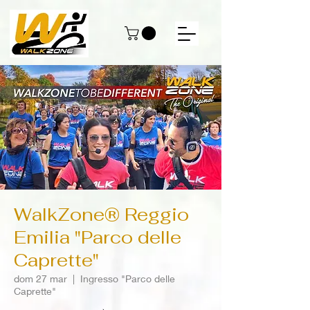
WalkZone® Reggio
Emilia "Parco delle
Caprette"
dom 27 mar
  |  
Ingresso "Parco delle
Caprette"