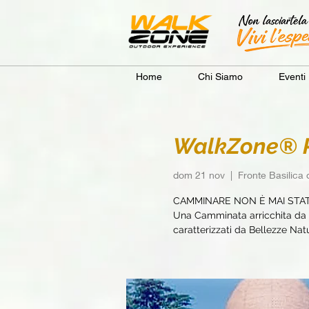
Home
Chi Siamo
Eventi
WalkZone® Ro
dom 21 nov
  |  
Fronte Basilica 
CAMMINARE NON È MAI STA
Una Camminata arricchita da e
caratterizzati da Bellezze Natur