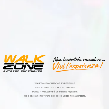
WALKZONE®
OUTDOOR EXPERIENCE
P.IVA 17366141004 - REA 1713539-RM
© 2020 - WalkZone® è un marchio registrato.
Ne è severamente vietato ogni tipo di utilizzo non autorizzato.