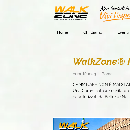
Home
Chi Siamo
Eventi
WalkZone® Ro
dom 19 mag
  |  
Roma
CAMMINARE NON È MAI STA
Una Camminata arricchita da e
caratterizzati da Bellezze Natur