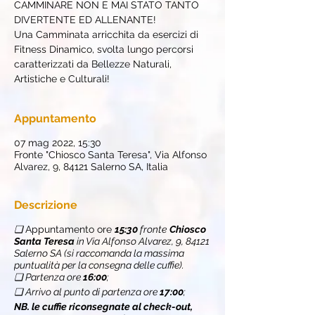
CAMMINARE NON È MAI STATO TANTO
DIVERTENTE ED ALLENANTE!
Una Camminata arricchita da esercizi di
Fitness Dinamico, svolta lungo percorsi
caratterizzati da Bellezze Naturali,
Artistiche e Culturali!
Appuntamento
07 mag 2022, 15:30
Fronte "Chiosco Santa Teresa", Via Alfonso
Alvarez, 9, 84121 Salerno SA, Italia
Descrizione
❏
Appuntamento ore
15:30
fronte
Chiosco
Santa Teresa
in Via Alfonso Alvarez, 9, 84121
Salerno SA (si raccomanda la massima
puntualità per la consegna delle cuffie).
❏ Partenza ore
16:00
;
❏ Arrivo al punto di partenza ore
17:00
;
NB. le cuffie riconsegnate al check-out,