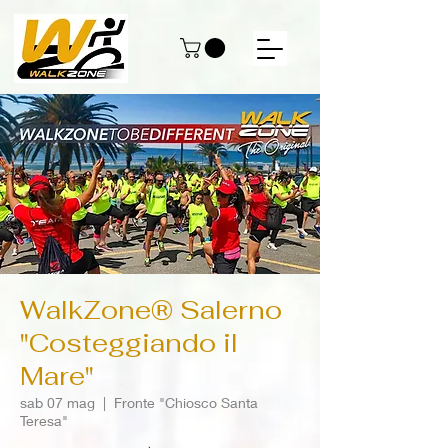
WalkZone® Salerno
"Costeggiando il
Mare"
sab 07 mag
  |  
Fronte "Chiosco Santa
Teresa"