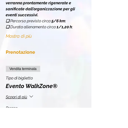
verranno prontamente rigenerate e 
sanificate dall'organizzazione per gli 
eventi successivi.
❏ 
Percorso previsto circa 
5/6 km
;
❏ 
Durata allenamento circa 
1/1,20 h
;
Mostra di più
Prenotazione
Vendita terminata
Tipo di biglietto
Evento WalkZone®
Scopri di più
Prezzo
10,00 €
+2,20 € IVA