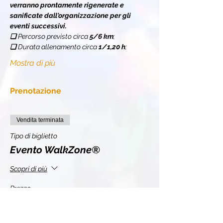
verranno prontamente rigenerate e 
sanificate dall'organizzazione per gli 
eventi successivi.
❏ 
Percorso previsto circa 
5/6 km
;
❏ 
Durata allenamento circa 
1/1,20 h
;
Mostra di più
Prenotazione
Vendita terminata
Tipo di biglietto
Evento WalkZone®
Scopri di più
Prezzo
11,00 €
+0,28 € di commissione di servizio sui biglietti