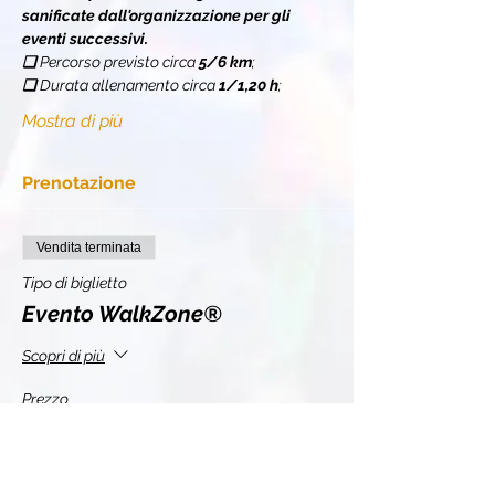
sanificate dall'organizzazione per gli 
eventi successivi.
❏ 
Percorso previsto circa 
5/6 km
;
❏ 
Durata allenamento circa 
1/1,20 h
;
Mostra di più
Prenotazione
Vendita terminata
Tipo di biglietto
Evento WalkZone®
Scopri di più
Prezzo
11,00 €
+0,28 € di commissione di servizio sui biglietti