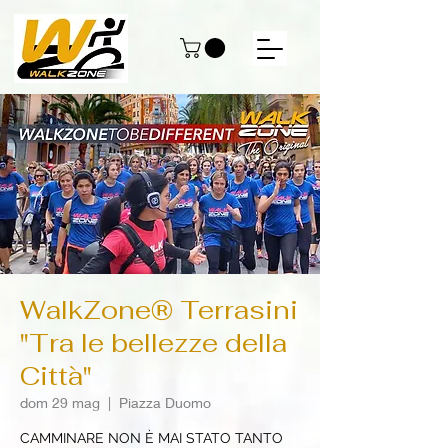
WalkZone® Terrasini
"Tra le bellezze della
Città"
dom 29 mag
  |  
Piazza Duomo
CAMMINARE NON È MAI STATO TANTO