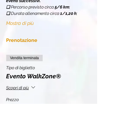
eventi successivi.
❏ 
Percorso previsto circa 
5/6 km
;
❏ 
Durata allenamento circa 
1/1,20 h
;
Mostra di più
Prenotazione
Vendita terminata
Tipo di biglietto
Evento WalkZone®
Scopri di più
Prezzo
10,00 €
+2,20 € IVA