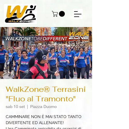
WalkZone® Terrasini
"Fluo al Tramonto"
sab 10 set
  |  
Piazza Duomo
CAMMINARE NON È MAI STATO TANTO
DIVERTENTE ED ALLENANTE!
Una Camminata arricchita da esercizi di