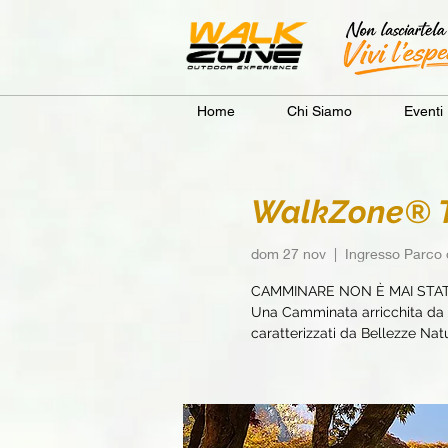
Home
Chi Siamo
Eventi
WalkZone® To
dom 27 nov
  |  
Ingresso Parco 
CAMMINARE NON È MAI STA
Una Camminata arricchita da e
caratterizzati da Bellezze Natur