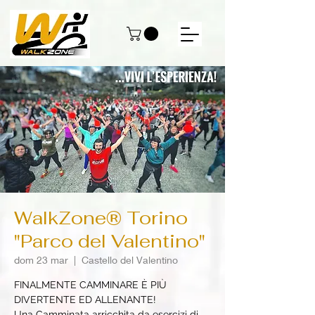
WalkZone® Torino
"Parco del Valentino"
dom 23 mar
  |  
Castello del Valentino
FINALMENTE CAMMINARE È PIÙ
DIVERTENTE ED ALLENANTE!
Una Camminata arricchita da esercizi di