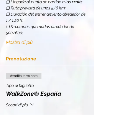
❏ Llegada al punto de partida a las 
11:00
;
❏ Ruta prevista de unos 5/6 km;
❏ Duración del entrenamiento alrededor de 
1 / 1,20 h;
❏ K-calorías quemadas alrededor de 
500/600;
Mostra di più
Prenotazione
Vendita terminata
Tipo di biglietto
WalkZone® España
Scopri di più
Prezzo
10,00 €
+2,20 € IVA