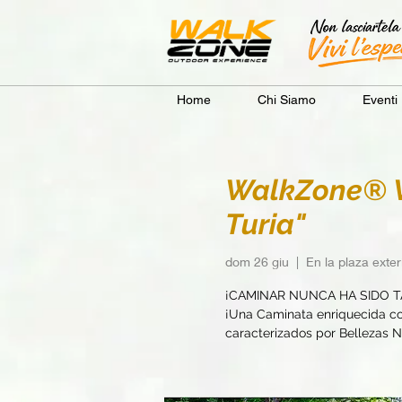
Home
Chi Siamo
Eventi
WalkZone® Va
Turia"
dom 26 giu
  |  
En la plaza exteri
¡CAMINAR NUNCA HA SIDO T
¡Una Caminata enriquecida con
caracterizados por Bellezas Na