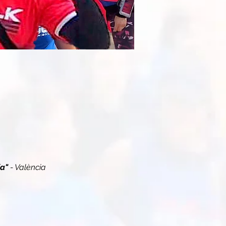
ía"
 - València 