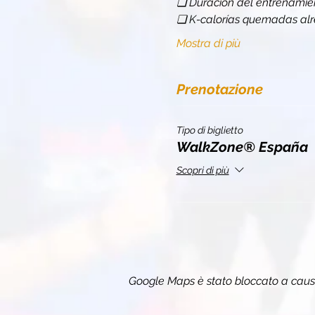
❏ Duración del entrenamien
❏ K-calorías quemadas al
Mostra di più
Prenotazione
Tipo di biglietto
WalkZone® España
Scopri di più
Google Maps è stato bloccato a causa 