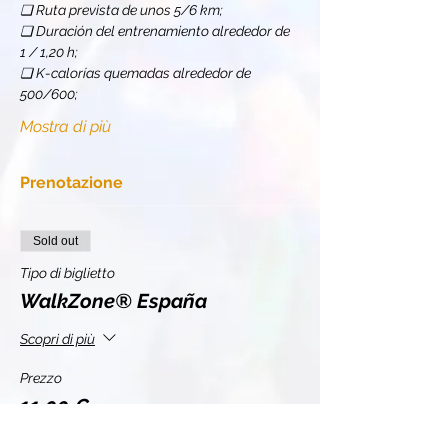
❏ Ruta prevista de unos 5/6 km;
❏ Duración del entrenamiento alrededor de 
1 / 1,20 h;
❏ K-calorías quemadas alrededor de 
500/600;
Mostra di più
Prenotazione
Sold out
Tipo di biglietto
WalkZone® España
Scopri di più
Prezzo
11,00 €
+0,28 € di commissione di servizio sui biglietti