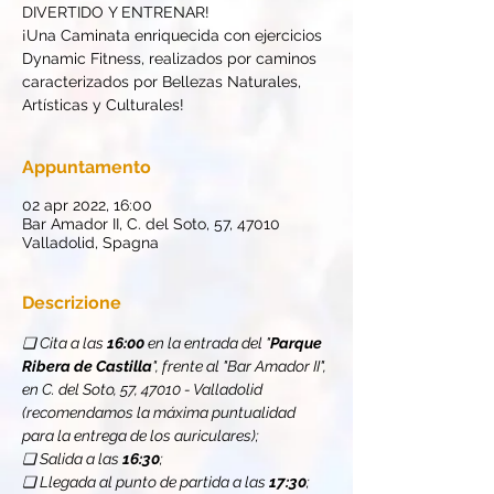
DIVERTIDO Y ENTRENAR!
¡Una Caminata enriquecida con ejercicios
Dynamic Fitness, realizados por caminos
caracterizados por Bellezas Naturales,
Artísticas y Culturales!
Appuntamento
02 apr 2022, 16:00
Bar Amador II, C. del Soto, 57, 47010
Valladolid, Spagna
Descrizione
❏ Cita a las 
16:00
 en la entrada del "
Parque 
Ribera de Castilla
", frente al "Bar Amador II", 
en C. del Soto, 57, 47010 - Valladolid 
(recomendamos la máxima puntualidad 
para la entrega de los auriculares);
❏ Salida a las 
16:30
;
❏ Llegada al punto de partida a las 
17:30
;