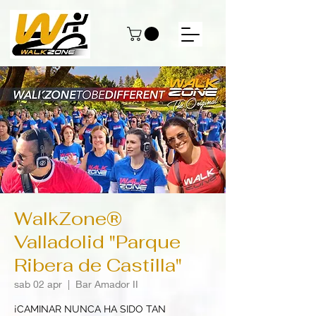
WalkZone®
Valladolid "Parque
Ribera de Castilla"
sab 02 apr
  |  
Bar Amador II
¡CAMINAR NUNCA HA SIDO TAN