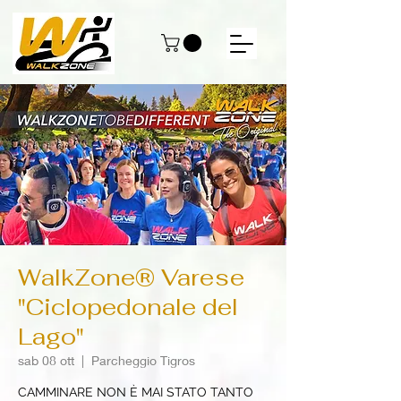
WalkZone® Varese
"Ciclopedonale del
Lago"
sab 08 ott
  |  
Parcheggio Tigros
CAMMINARE NON È MAI STATO TANTO