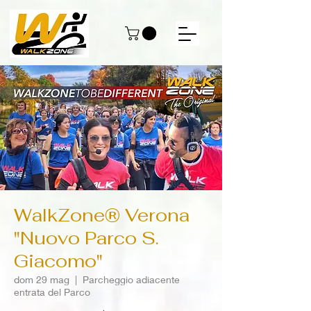
WalkZone® Verona
"Nuovo Parco S.
Giacomo"
dom 29 mag
  |  
Parcheggio adiacente
entrata del Parco