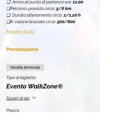
❏  Arrivo al punto di partenza ore 
;
11:00
❏
Percorso previsto circa 
;
5/6 km
❏  Durata allenamento circa 
;
1/1,20 h
❏
K-calorie bruciate circa 
;
500/600
Mostra di più
Prenotazione
Vendita terminata
Tipo di biglietto
Evento WalkZone®
Scopri di più
Prezzo
11,00 €
+0,28 € di commissione di servizio sui biglietti