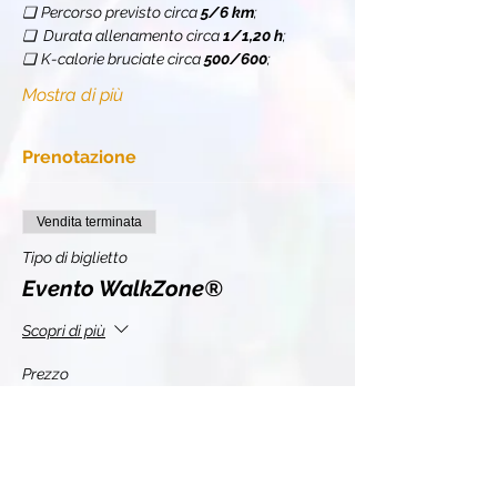
❏
Percorso previsto circa 
5/6 km
;
❏  Durata allenamento circa 
1/1,20 h
;
❏
K-calorie bruciate circa 
500/600
;
Mostra di più
Prenotazione
Vendita terminata
Tipo di biglietto
Evento WalkZone®
Scopri di più
Prezzo
11,00 €
+0,28 € di commissione di servizio sui biglietti