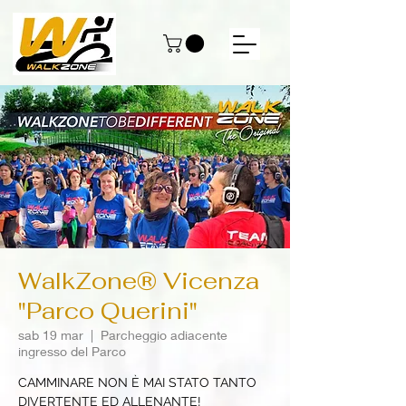
WalkZone® Vicenza
"Parco Querini"
sab 19 mar
  |  
Parcheggio adiacente
ingresso del Parco
CAMMINARE NON È MAI STATO TANTO
DIVERTENTE ED ALLENANTE!