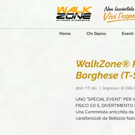
Home
Chi Siamo
Eventi
WalkZone® Ro
Borghese (T-S
dom 15 dic
  |  
Ingresso di Vill
UNO "SPECIAL EVENT" PER 
FISICO ED IL DIVERTIMENT
Una Camminata arricchita da e
caratterizzati da Bellezze Natur