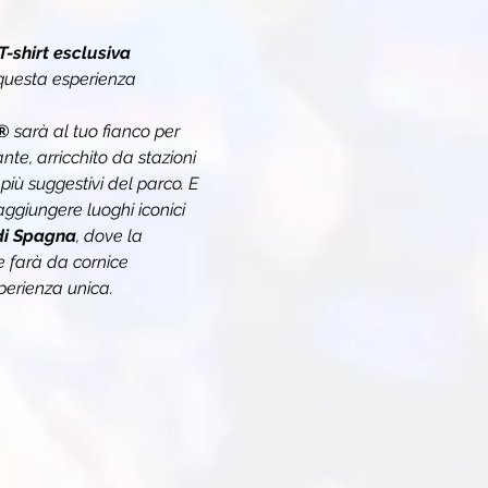
T-shirt esclusiva 
 questa esperienza 
®
 sarà al tuo fianco per 
te, arricchito da stazioni 
iù suggestivi del parco. E 
giungere luoghi iconici 
di Spagna
, dove la 
e farà da cornice 
perienza unica.