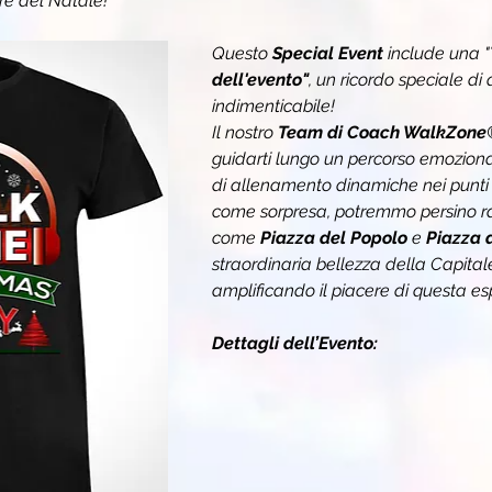
re del Natale!
Questo 
Special Event
 include una "
dell'evento"
, un ricordo speciale di
indimenticabile! 
Il nostro 
Team di Coach WalkZone
guidarti lungo un percorso emozionan
di allenamento dinamiche nei punti p
come sorpresa, potremmo persino rag
come 
Piazza del Popolo
 e 
Piazza 
straordinaria bellezza della Capital
amplificando il piacere di questa es
Dettagli dell’Evento: