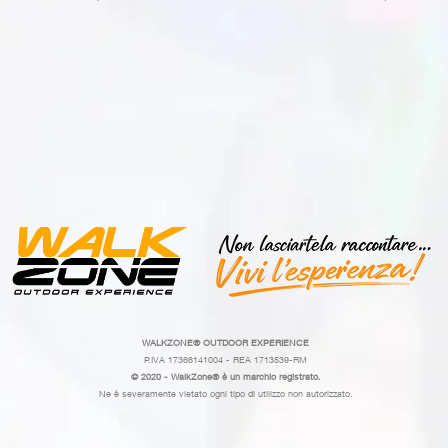
WALKZONE®
OUTDOOR EXPERIENCE
P.IVA 17366141004 - REA 1713539-RM
© 2020 - WalkZone® è un marchio registrato.
Ne è severamente vietato ogni tipo di utilizzo non autorizzato.