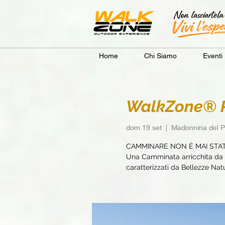
Home
Chi Siamo
Eventi
WalkZone® P
dom 19 set
  |  
Madonnina del P
CAMMINARE NON È MAI STA
Una Camminata arricchita da e
caratterizzati da Bellezze Natur