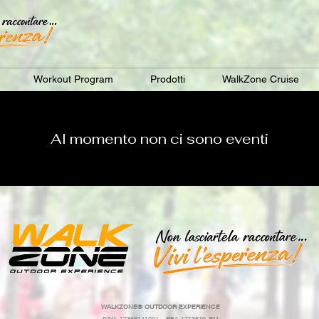
Workout Program
Prodotti
WalkZone Cruise
Al momento non ci sono eventi
WALKZONE®
OUTDOOR EXPERIENCE
P.IVA 17366141004 - REA 1713539-RM