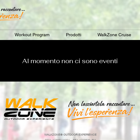
Workout Program
Prodotti
WalkZone Cruise
Al momento non ci sono eventi
WALKZONE®
OUTDOOR EXPERIENCE
P.IVA 17366141004 - REA 1713539-RM