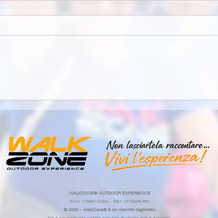
WALKZONE®
OUTDOOR EXPERIENCE
P.IVA 17366141004 - REA 1713539-RM
© 2020 - WalkZone® è un marchio registrato.
Ne è severamente vietato ogni tipo di utilizzo non autorizzato.