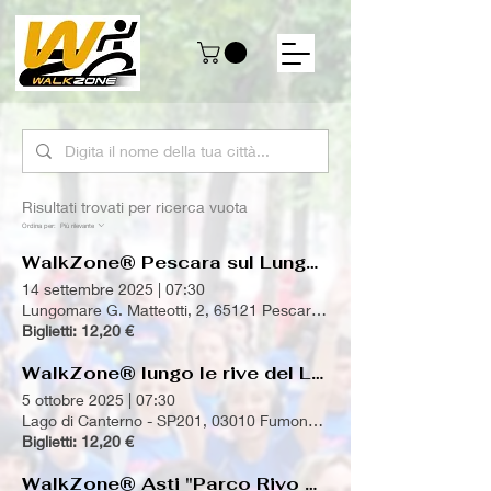
Risultati trovati per ricerca vuota
Ordina per:
Più rilevante
WalkZone® Pescara sul Lungomare
14 settembre 2025
|
07:30
Lungomare G. Matteotti, 2, 65121 Pescara PE, Italia
Biglietti: 12,20 €
WalkZone® lungo le rive del Lago di Canterno
5 ottobre 2025
|
07:30
Lago di Canterno - SP201, 03010 Fumone FR, Italia
Biglietti: 12,20 €
WalkZone® Asti "Parco Rivo Crosio"