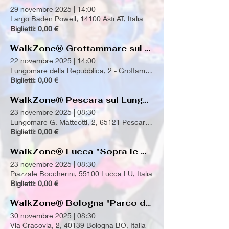
29 novembre 2025
|
14:00
Largo Baden Powell, 14100 Asti AT, Italia
Biglietti: 0,00 €
WalkZone® Grottammare sul Lungomare
22 novembre 2025
|
14:00
Lungomare della Repubblica, 2 - Grottammare AP - Italia
Biglietti: 0,00 €
WalkZone® Pescara sul Lungomare
23 novembre 2025
|
08:30
Lungomare G. Matteotti, 2, 65121 Pescara PE, Italia
Biglietti: 0,00 €
WalkZone® Lucca "Sopra le Mura"
23 novembre 2025
|
08:30
Piazzale Boccherini, 55100 Lucca LU, Italia
Biglietti: 0,00 €
WalkZone® Bologna "Parco dei Cedri"
30 novembre 2025
|
08:30
Via Cracovia, 2, 40139 Bologna BO, Italia