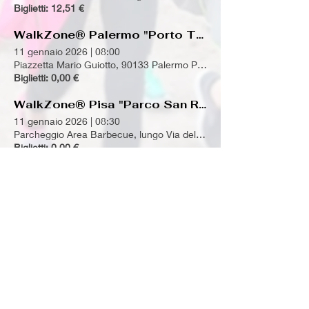
Biglietti: 12,51 €
WalkZone® Palermo "Porto Trapezoidale"
11 gennaio 2026
|
08:00
Piazzetta Mario Guiotto, 90133 Palermo PA, Italia
Biglietti: 0,00 €
WalkZone® Pisa "Parco San Rossore"
11 gennaio 2026
|
08:30
Parcheggio Area Barbecue, lungo Via del Gombo - Pisa
Biglietti: 0,00 €
WalkZone® Bologna "Parco dei Cedri"
11 gennaio 2026
|
08:30
Via Cracovia, 2, 40139 Bologna BO, Italia
Biglietti: 12,51 €
/
4
126